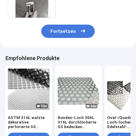
niederländische Webart
Fortsetzen
Empfohlene Produkte
ASTM 316L walzte
Runden-Loch 304L
Oval-/Quadrat
dekorative
316L durchlöcherte
Loch-lochend
perforierte SS
SS bedecken
Edelstahl-
überziehen runde
Edelstahl-
perforierte
Form kalt
Schlitzöffnungs-
Schichtenfilte