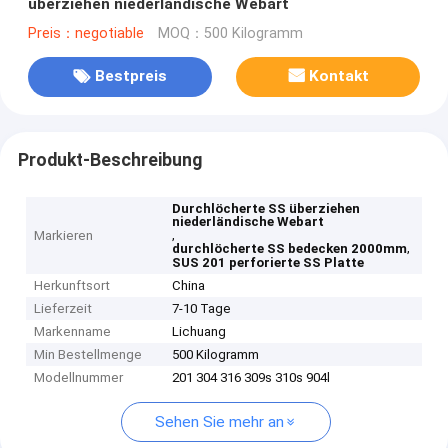
überziehen niederländische Webart
Preis：negotiable
MOQ：500 Kilogramm
Bestpreis
Kontakt
Produkt-Beschreibung
Durchlöcherte SS überziehen
niederländische Webart
,
Markieren
,
durchlöcherte SS bedecken 2000mm
SUS 201 perforierte SS Platte
Herkunftsort
China
Lieferzeit
7-10 Tage
Markenname
Lichuang
Min Bestellmenge
500 Kilogramm
Modellnummer
201 304 316 309s 310s 904l
Sehen Sie mehr an