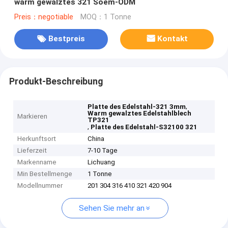
warm gewalztes 321 Soem-ODM
Preis：negotiable
MOQ：1 Tonne
Bestpreis
Kontakt
Produkt-Beschreibung
,
Platte des Edelstahl-321 3mm
Warm gewalztes Edelstahlblech
Markieren
TP321
,
Platte des Edelstahl-S32100 321
Herkunftsort
China
Lieferzeit
7-10 Tage
Markenname
Lichuang
Min Bestellmenge
1 Tonne
Modellnummer
201 304 316 410 321 420 904
Sehen Sie mehr an