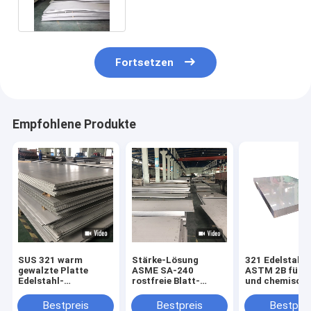
Fortsetzen
Empfohlene Produkte
SUS 321 warm
Stärke-Lösung
321 Edelstahl-
gewalzte Platte
ASME SA-240
ASTM 2B für E
Edelstahl-
rostfreie Blatt-
und chemisch
NO.1/Blatt/Spulen-
10MM, die 321 das
Industrien
starke
warm gewalzte Inox
Bestpreis
Bestpreis
Bestprei