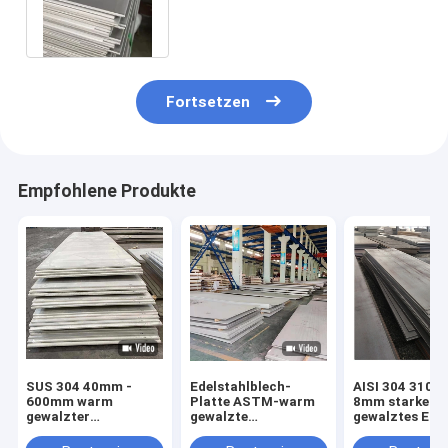
6mm 8mm schweißte Baustahl
Fortsetzen
Empfohlene Produkte
SUS 304 40mm -
Edelstahlblech-
AISI 304 310 
600mm warm
Platte ASTM-warm
8mm starkes 
gewalzter
gewalzte
gewalztes Edel
Edelstahlblech BA 2B
Oberflächenendeno.1
Platten-
Feinkohle-Rand
409
prägeartiges