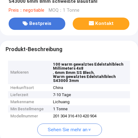
S43000 6mm 8mm schweißte Baustahl
Preis：negotiable
MOQ：1 Tonne
Bestpreis
Kontakt
Produkt-Beschreibung
100 warm gewalztes Edelstahlblech
Millimeters 4x8
Markieren
,
,
6mm 8mm SS Blech
Warm gewalztes Edelstahlblech
S43000 3mm
Herkunftsort
China
Lieferzeit
7-10 Tage
Markenname
Lichuang
Min Bestellmenge
1 Tonne
Modellnummer
201 304 316 410 420 904
Sehen Sie mehr an